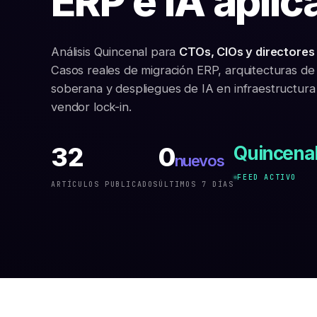
ERP e IA aplic
Análisis Quincenal para
CTOs, CIOs y directores
Casos reales de migración ERP, arquitecturas de
soberana y despliegues de IA en infraestructura 
vendor lock-in.
32
0
Quincena
nuevos
FEED ACTIVO
ARTÍCULOS PUBLICADOS
ÚLTIMOS 7 DÍAS