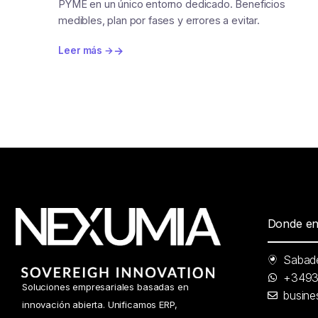
PYME en un único entorno dedicado. Beneficios
medibles, plan por fases y errores a evitar.
Leer más →
Donde en
Sabade
+349
Soluciones empresariales basadas en
busin
innovación abierta. Unificamos ERP,