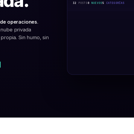
ada.
32
POSTS
0
NUEVOS
5
CATEGORÍAS
 de operaciones
.
 nube privada
propia. Sin humo, sin
l