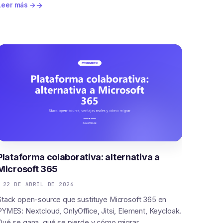
Leer más →
Plataforma colaborativa: alternativa a
Microsoft 365
22 DE ABRIL DE 2026
Stack open-source que sustituye Microsoft 365 en
PYMES: Nextcloud, OnlyOffice, Jitsi, Element, Keycloak.
Qué se gana, qué se pierde y cómo migrar.