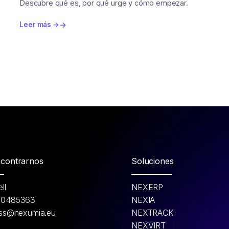
Descubre qué es, por qué urge y cómo empezar.
Leer más →
contrarnos
Soluciones
ll
NEXERP
30485363
NEXIA
ess@nexumia.eu
NEXTRACK
NEXVIRT