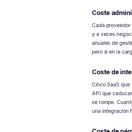
Coste admini
Cada proveedor i
y a veces negoc
anuales de gesti
pero sí en la car
Coste de int
Cinco SaaS que «
API que caducan
se rompe. Cuanto
una integración f
Coste de pér