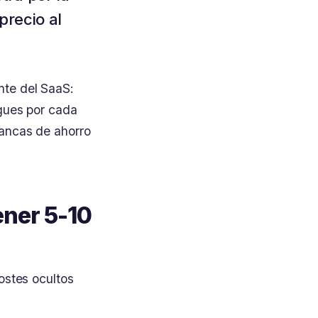
precio al
nte del SaaS:
agues por cada
lancas de ahorro
ener 5-10
ostes ocultos