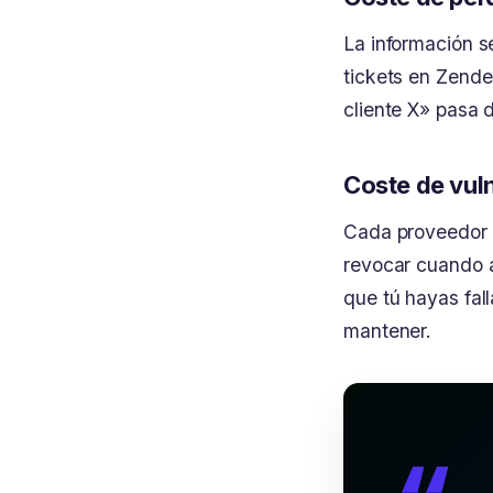
La información se
tickets en Zend
cliente X» pasa 
Coste de vul
Cada proveedor e
revocar cuando a
que tú hayas fal
mantener.