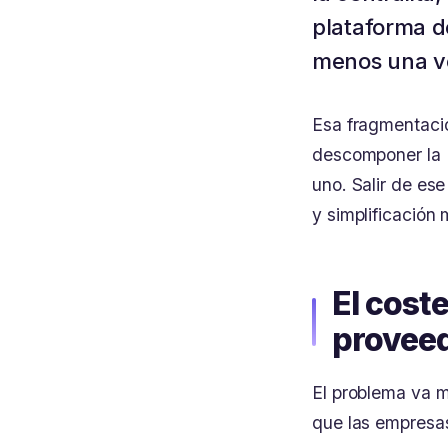
plataforma d
menos una ve
Esa fragmentació
descomponer la I
uno. Salir de es
y simplificación
El cost
proveed
El problema va m
que las empresa