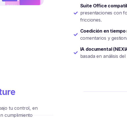
Suite Office compati
@mention
presentaciones con fo
fricciones.
Coedición en tiempo 
comentarios y gestiona
IA documental (NEXI
basada en análisis del
TICKET
ture
ajo tu control, en
on cumplimiento