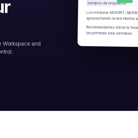
ur
tiempos de respuesta.
Los módulos NEXVIRT, NEXW
aprovechando la red interna s
Recomendamos iniciar la fase
las primeras seis semanas.
le Workspace and
trol.