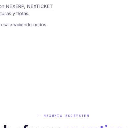
con NEXERP, NEXTICKET
uras y flotas.
presa añadiendo nodos
— NEXUMIA ECOSYSTEM