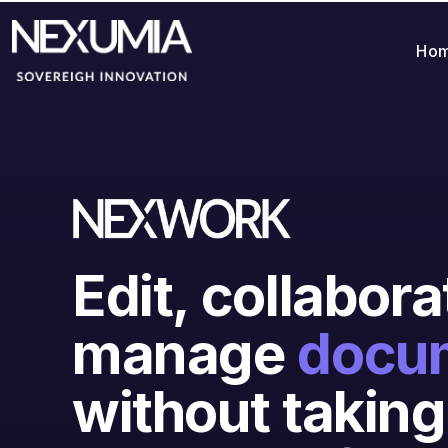
Ho
Edit, collabor
manage
docu
without taking