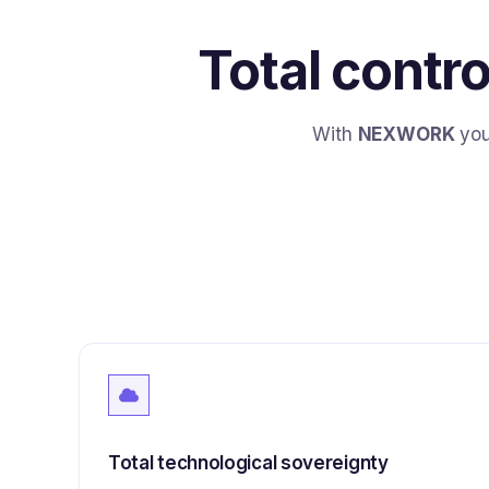
Total contr
With
NEXWORK
you
Total technological sovereignty