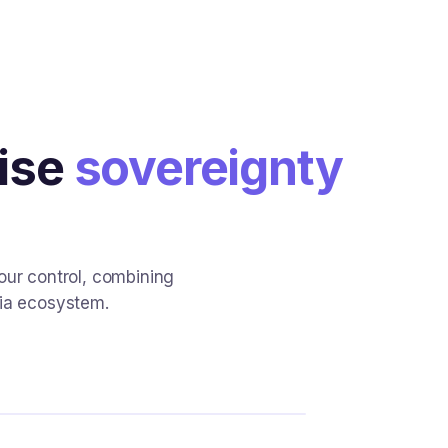
tise
sovereignty
our control, combining
ia ecosystem.
NEXWORK