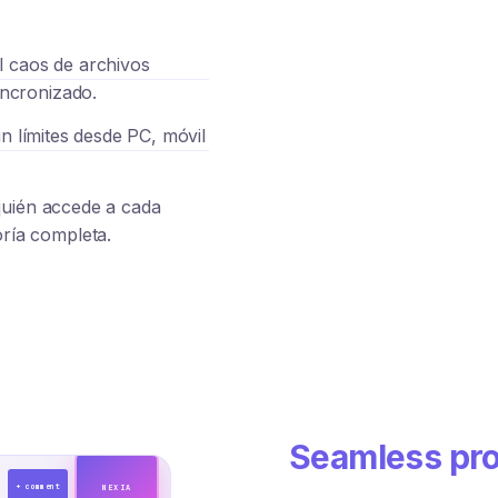
l caos de archivos
incronizado.
n límites desde PC, móvil
quién accede a cada
oría completa.
Seamless pro
+ comment
NEXIA