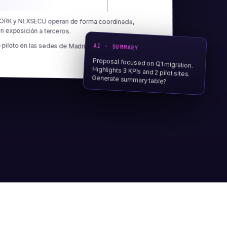
ORK y NEXSECU operan de forma coordinada,
in exposición a terceros.
 piloto en las sedes de Madrid y Barcelona durante
AI · SUMMARY
Proposal focused on Q1 migration.
Highlights 3 KPIs and 2 pilot sites.
Generate summary table?