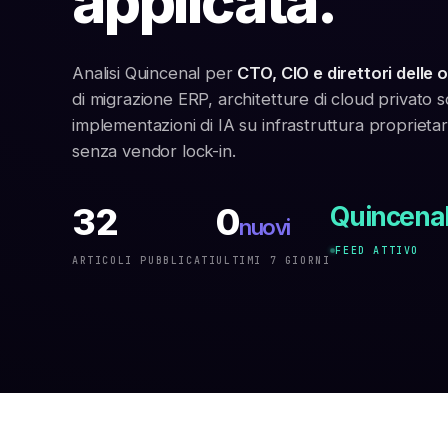
applicata.
Analisi Quincenal per
CTO, CIO e direttori delle 
di migrazione ERP, architetture di cloud privato 
implementazioni di IA su infrastruttura proprieta
senza vendor lock-in.
32
0
Quincena
nuovi
FEED ATTIVO
ARTICOLI PUBBLICATI
ULTIMI 7 GIORNI