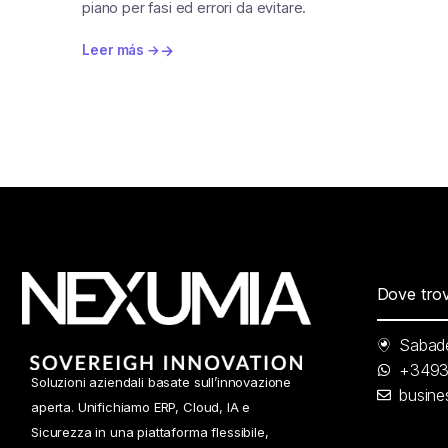
piano per fasi ed errori da evitare.
Leer más →
Dove trov
Sabade
+349
Soluzioni aziendali basate sull’innovazione
busin
aperta. Unifichiamo ERP, Cloud, IA e
Sicurezza in una piattaforma flessibile,