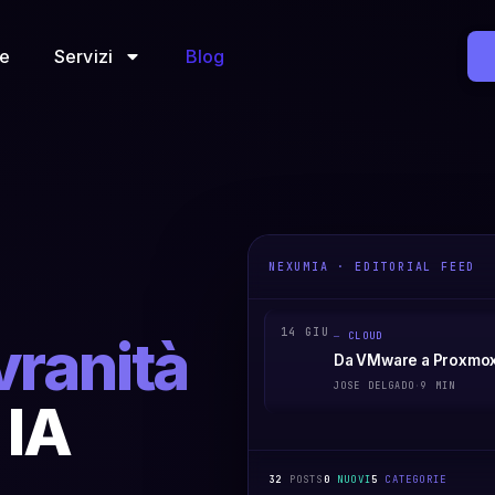
e
Servizi
Blog
NEXUMIA · EDITORIAL FEED
14 GIU
vranità
CLOUD
Da VMware a Proxmox
JOSE DELGADO
·
9 MIN
 IA
32
POSTS
0
NUOVI
5
CATEGORIE