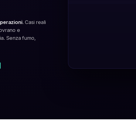
operazioni
. Casi reali
sovrano e
ria. Senza fumo,
l